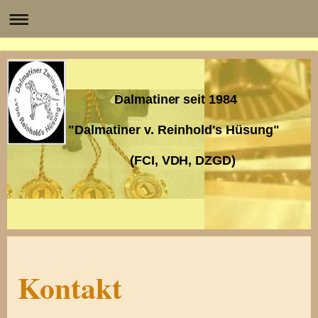
Dalmatiner seit 1984
"Dalmatiner v. Reinhold's Hüsung"
(FCI, VDH, DZGD)
Kontakt