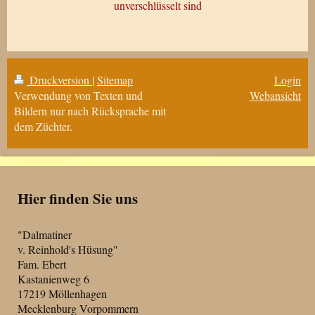
unverschlüsselt sind
Druckversion
|
Sitemap
Login
Verwendung von Texten und
Webansicht
Bildern nur nach Rücksprache mit
dem Züchter.
Hier finden Sie uns
"Dalmatiner
v. Reinhold's Hüsung"
Fam. Ebert
Kastanienweg 6
17219 Möllenhagen
Mecklenburg Vorpommern