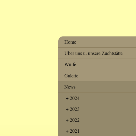
Home
Über uns u. unsere Zuchtstätte
Würfe
Galerie
News
2024
2023
2022
2021