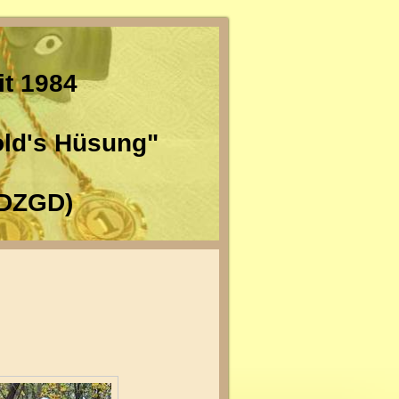
it 1984
old's Hüsung"
DZGD)