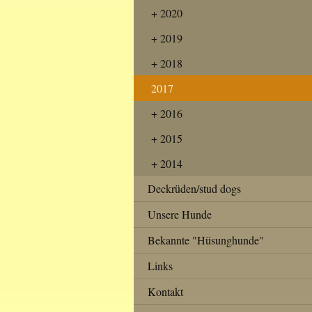
2020
2019
2018
2017
2016
2015
2014
Deckrüden/stud dogs
Unsere Hunde
Bekannte "Hüsunghunde"
Links
Kontakt