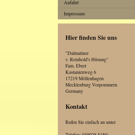
Anfahrt
Impressum
Hier finden Sie uns
"Dalmatiner
v. Reinhold's Hüsung"
Fam. Ebert
Kastanienweg 6
17219 Möllenhagen
Mecklenburg Vorpommern
Germany
Kontakt
Rufen Sie einfach an unter
Telefon: 039928 5450;