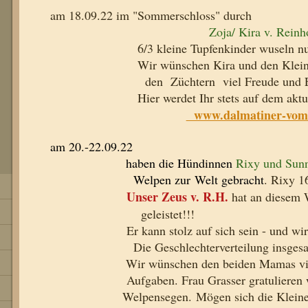
am 18.09.22 im "Sommerschloss" durch
Zoja/ Kira v. Reinh
6/3 kleine Tupfenkinder wuseln nun dur
Wir wünschen Kira und den Kleinen 
den Züchtern viel Freude und Erfolg 
Hier werdet Ihr stets auf dem aktuellen
www.dalmatiner-vom-
am 20.-22.09.22
haben die Hündinnen
Rixy und Sun
Welpen zur Welt gebracht
. Rixy 1
Unser Zeus v. R.H.
hat an die
geleistet!!!
Er kann stolz auf sich sein - und wir si
Die Geschlechterverteilung insgesamt
Wir wünschen den beiden Mamas viel Kra
Au
fgaben. Frau Grasser gratulier
Welpensegen.
Mögen sich die Klein