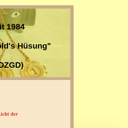
it 1984
old's Hüsung"
DZGD)
 haben das Licht der