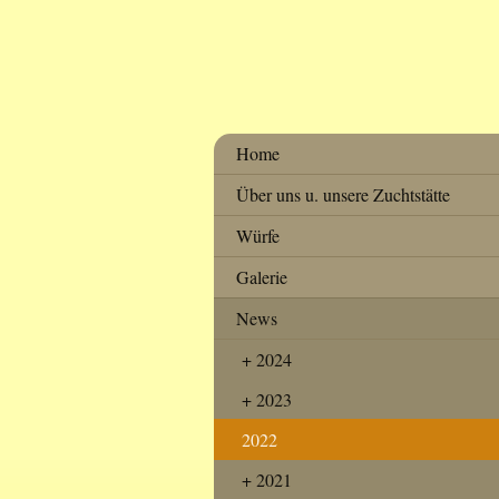
Home
Über uns u. unsere Zuchtstätte
Würfe
Galerie
News
2024
2023
2022
2021