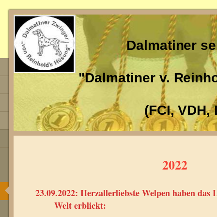
Dalmatiner se
"Dalmatiner v. Reinh
(FCI, VDH, 
2022
23.09.2022: Herzallerliebste Welpen
Welt erblickt: