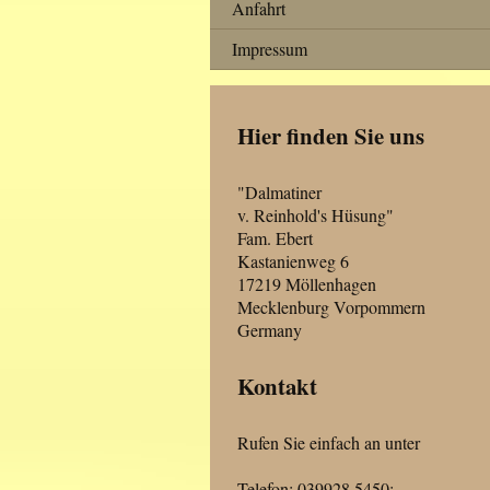
Anfahrt
Impressum
Hier finden Sie uns
"Dalmatiner
v. Reinhold's Hüsung"
Fam. Ebert
Kastanienweg 6
17219 Möllenhagen
Mecklenburg Vorpommern
Germany
Kontakt
Rufen Sie einfach an unter
Telefon: 039928 5450;