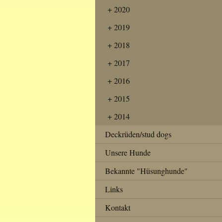
2020
2019
2018
2017
2016
2015
2014
Deckrüden/stud dogs
Unsere Hunde
Bekannte "Hüsunghunde"
Links
Kontakt