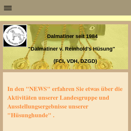
Dalmatiner seit 1984
"Dalmatiner v. Reinhold's Hüsung"
(FCI, VDH, DZGD)
In den "NEWS" erfahren Sie etwas über die
Aktivitäten unserer Landesgruppe und
Ausstellungsergebnisse unserer
"Hüsunghunde" .